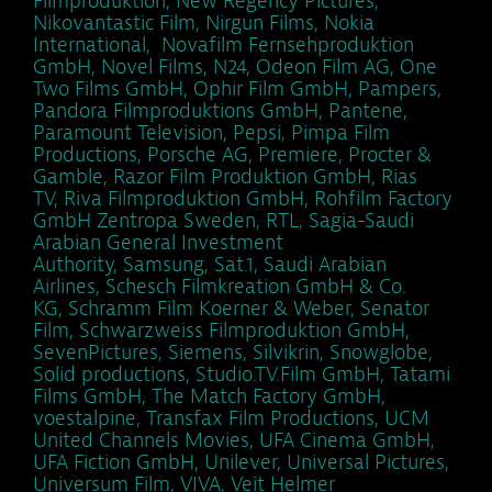
Filmproduktion, New Regency Pictures,
Nikovantastic Film, Nirgun Films, Nokia
International, Novafilm Fernsehproduktion
GmbH, Novel Films, N24, Odeon Film AG, One
Two Films GmbH, Ophir Film GmbH, Pampers,
Pandora Filmproduktions GmbH, Pantene,
Paramount Television, Pepsi, Pimpa Film
Productions, Porsche AG, Premiere, Procter &
Gamble, Razor Film Produktion GmbH, Rias
TV, Riva Filmproduktion GmbH, Rohfilm Factory
GmbH Zentropa Sweden, RTL, Sagia-Saudi
Arabian General Investment
Authority, Samsung, Sat.1, Saudi Arabian
Airlines, Schesch Filmkreation GmbH & Co.
KG, Schramm Film Koerner & Weber, Senator
Film, Schwarzweiss Filmproduktion GmbH,
SevenPictures, Siemens, Silvikrin, Snowglobe,
Solid productions, Studio.TV.Film GmbH, Tatami
Films GmbH, The Match Factory GmbH,
voestalpine, Transfax Film Productions, UCM
United Channels Movies, UFA Cinema GmbH,
UFA Fiction GmbH, Unilever, Universal Pictures,
Universum Film, VIVA, Veit Helmer