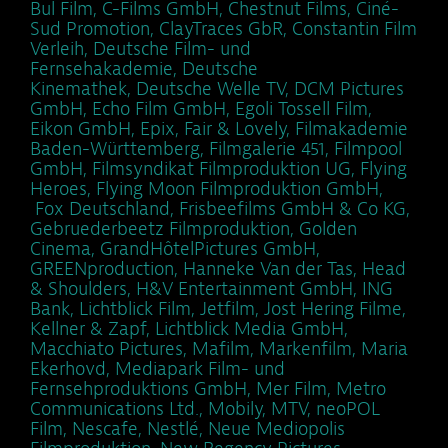
Bul Film, C-Films GmbH, Chestnut Films, Ciné-
Sud Promotion, ClayTraces GbR, Constantin Film
Verleih, Deutsche Film- und
Fernsehakademie, Deutsche
Kinemathek, Deutsche Welle TV, DCM Pictures
GmbH, Echo Film GmbH, Egoli Tossell Film,
Eikon GmbH, Epix, Fair & Lovely, Filmakademie
Baden-Württemberg, Filmgalerie 451, Filmpool
GmbH, Filmsyndikat Filmproduktion UG, Flying
Heroes, Flying Moon Filmproduktion GmbH,
Fox Deutschland, Frisbeefilms GmbH & Co KG,
Gebruederbeetz Filmproduktion, Golden
Cinema, GrandHôtelPictures GmbH,
GREENproduction, Hanneke Van der Tas, Head
& Shoulders, H&V Entertainment GmbH, ING
Bank, Lichtblick Film, Jetfilm, Jost Hering Filme,
Kellner & Zapf, Lichtblick Media GmbH,
Macchiato Pictures, Mafilm, Markenfilm, Maria
Ekerhovd, Mediapark Film- und
Fernsehproduktions GmbH, Mer Film, Metro
Communications Ltd., Mobily, MTV, neoPOL
Film, Nescafe, Nestlé, Neue Mediopolis